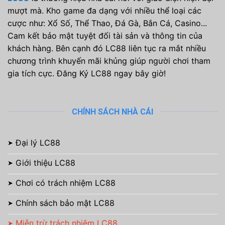
mượt mà. Kho game đa dạng với nhiều thể loại các
cược như: Xổ Số, Thể Thao, Đá Gà, Bắn Cá, Casino...
Cam kết bảo mật tuyệt đối tài sản và thông tin của
khách hàng. Bên cạnh đó LC88 liên tục ra mắt nhiều
chương trình khuyến mãi khủng giúp người chơi tham
gia tích cực. Đăng Ký LC88 ngay bây giờ!
CHÍNH SÁCH NHÀ CÁI
Đại lý LC88
Giới thiệu LC88
Chơi có trách nhiệm LC88
Chính sách bảo mật LC88
Miễn trừ trách nhiệm LC88