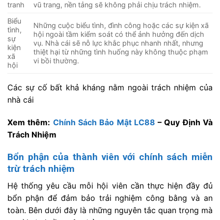
tranh
vũ trang, nền tảng sẽ không phải chịu trách nhiệm.
Biểu
Những cuộc biểu tình, đình công hoặc các sự kiện xã
tình,
hội ngoài tầm kiểm soát có thể ảnh hưởng đến dịch
sự
vụ. Nhà cái sẽ nỗ lực khắc phục nhanh nhất, nhưng
kiện
thiệt hại từ những tình huống này không thuộc phạm
xã
vi bồi thường.
hội
Các sự cố bất khả kháng nằm ngoài trách nhiệm của
nhà cái
Xem thêm:
Chính Sách Bảo Mật LC88
– Quy Định Và
Trách Nhiệm
Bổn phận của thành viên với chính sách miễn
trừ trách nhiệm
Hệ thống yêu cầu mỗi hội viên cần thực hiện đầy đủ
bổn phận để đảm bảo trải nghiệm công bằng và an
toàn. Bên dưới đây là những nguyên tắc quan trọng mà