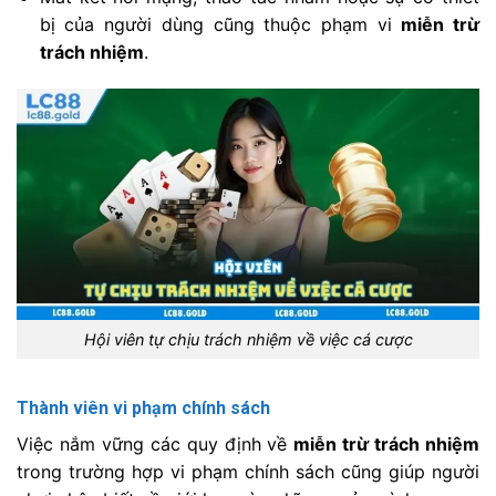
bị của người dùng cũng thuộc phạm vi
miễn trừ
trách nhiệm
.
Hội viên tự chịu trách nhiệm về việc cá cược
Thành viên vi phạm chính sách
Việc nắm vững các quy định về
miễn trừ trách nhiệm
trong trường hợp vi phạm chính sách cũng giúp người