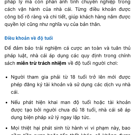
pháp lý mà còn phản ánh tính chuyên nghiệp trong
cách vận hành của nhà cái. Từng điều khoản được
công bố rõ ràng và chi tiết, giúp khách hàng nắm được
quyền lợi cũng như nghĩa vụ của bản thân.
Điều khoản về độ tuổi
Để đảm bảo trải nghiệm cá cược an toàn và tuân thủ
pháp luật, nhà cái áp dụng các quy định trong chính
sách
miễn trừ trách nhiệm
về độ tuổi người chơi:
Người tham gia phải từ 18 tuổi trở lên mới được
phép đăng ký tài khoản và sử dụng các dịch vụ nhà
cái.
Nếu phát hiện khai man độ tuổi hoặc tài khoản
được tạo bởi người chưa đủ 18 tuổi, nhà cái sẽ áp
dụng biện pháp xử lý ngay lập tức.
Mọi thiệt hại phát sinh từ hành vi vi phạm này, bao