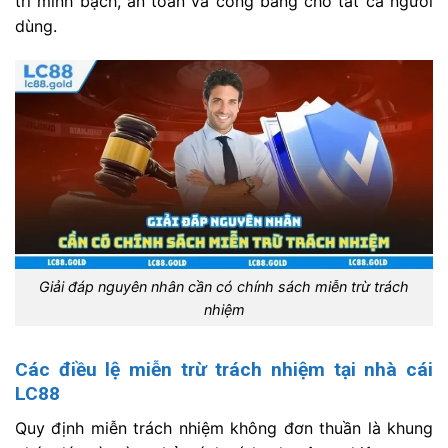
trì minh bạch, an toàn và công bằng cho tất cả người
dùng.
Giải đáp nguyên nhân cần có chính sách miễn trừ trách
nhiệm
Các điều lệ miễn trừ trách nhiệm tại nhà cái
LC88
Quy định miễn trách nhiệm không đơn thuần là khung