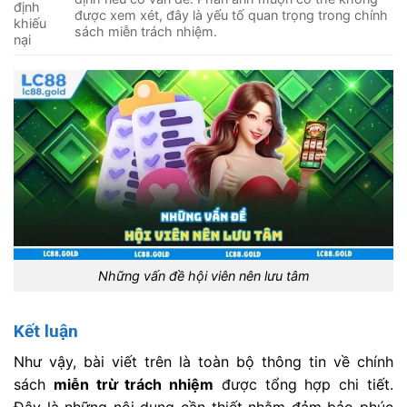
định
được xem xét, đây là yếu tố quan trọng trong chính
khiếu
sách miễn trách nhiệm.
nại
Những vấn đề hội viên nên lưu tâm
Kết luận
Như vậy, bài viết trên là toàn bộ thông tin về chính
sách
miễn trừ trách nhiệm
được tổng hợp chi tiết.