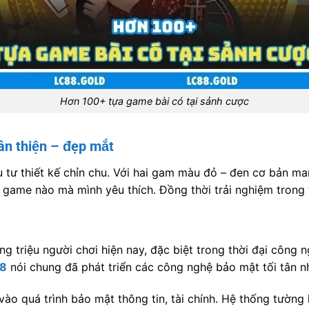
Hơn 100+ tựa game bài có tại sảnh cược
hân thiện – đẹp mắt
 tư thiết kế chỉn chu. Với hai gam màu đỏ – đen cơ bản m
ựa game nào mà mình yêu thích. Đồng thời trải nghiệm trong
ng triệu người chơi hiện nay, đặc biệt trong thời đại công
8
nói chung đã phát triển các công nghệ bảo mật tối tân n
ào quá trình bảo mật thông tin, tài chính. Hệ thống tường 