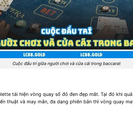
Cuộc đấu trí giữa người chơi và cửa cái trong baccarat
lette tái hiện vòng quay số đỏ đen đẹp mắt. Tại đó khi quả
hiến thuật và may mắn, đa dạng phiên bản thì vòng quay ma