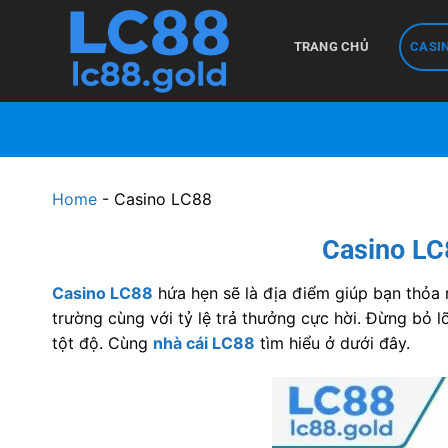
TRANG CHỦ
CASI
Home
-
Casino LC88
Casino LC
Casino LC88
hứa hẹn sẽ là địa điểm giúp bạn thỏa 
trường cùng với tỷ lệ trả thưởng cực hời. Đừng bỏ 
tột độ. Cùng
nhà cái LC88
tìm hiểu ở dưới đây.