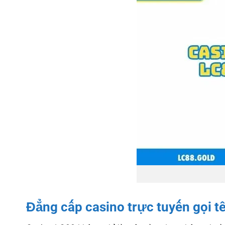
Đẳng cấp casino trực tuyến gọi t