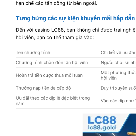
hạn chế các tấn công từ bên ngoài.
Tưng bừng các sự kiện khuyến mãi hấp dẫn
Đến với casino LC88, bạn không chỉ được trải nghiệ
hội viên, bạn có thể tham gia vào:
Tên chương trình
Chi tiết về ưu đãi
Chương trình chào đón tân hội viên
Người chơi sẽ nh
Một phương thức 
Hoàn trả tiền cược thua mỗi tuần
hội viên
Thưởng nạp tiền đa cấp độ
Duy trì xuyên suố
Ưu đãi theo các dịp lễ đặc biệt trong
Vào các dịp như 
năm