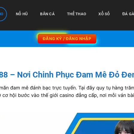
NO
NỔ HŨ
BẮN CÁ
THỂ THAO
XỔ SỐ
ĐÁ G
ĐĂNG KÝ / ĐĂNG NHẬP
88 – Nơi Chinh Phục Đam Mê Đỏ Đe
mãn đam mê đánh bạc trực tuyến. Tại đây quy tụ hàng trăm 
lỡ cơ hội bước vào thế giới casino đẳng cấp, nơi mỗi ván 