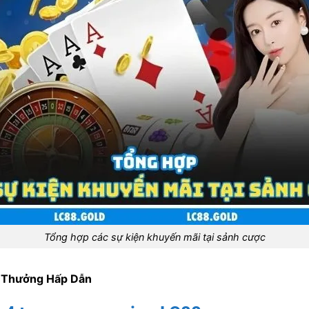
Tổng hợp các sự kiện khuyến mãi tại sảnh cược
g Thưởng Hấp Dẫn