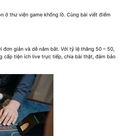
òn ở thư viện game khổng lồ. Cùng bài viết điểm
i đơn giản và dễ nắm bắt. Với tỷ lệ thắng 50 – 50,
cấp tiện ích live trực tiếp, chia bài thật, đảm bảo