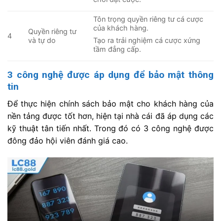
Tôn trọng quyền riêng tư cá cược
của khách hàng.
Quyền riêng tư
4
và tự do
Tạo ra trải nghiệm cá cược xứng
tầm đẳng cấp.
3 công nghệ được áp dụng để bảo mật thông
tin
Để thực hiện chính sách bảo mật cho khách hàng của
nền tảng được tốt hơn, hiện tại nhà cái đã áp dụng các
kỹ thuật tân tiến nhất. Trong đó có 3 công nghệ được
đông đảo hội viên đánh giá cao.