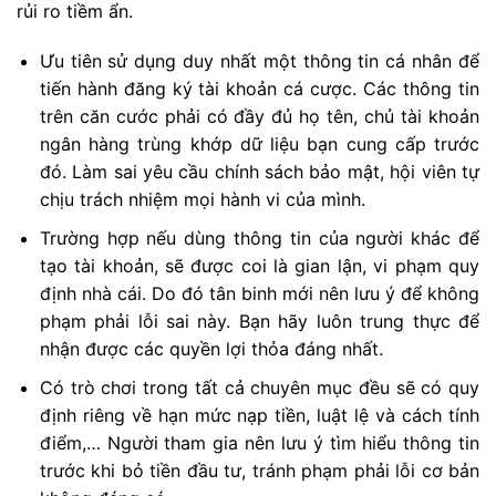
rủi ro tiềm ẩn.
Ưu tiên sử dụng duy nhất một thông tin cá nhân để
tiến hành đăng ký tài khoản cá cược. Các thông tin
trên căn cước phải có đầy đủ họ tên, chủ tài khoản
ngân hàng trùng khớp dữ liệu bạn cung cấp trước
đó. Làm sai yêu cầu chính sách bảo mật, hội viên tự
chịu trách nhiệm mọi hành vi của mình.
Trường hợp nếu dùng thông tin của người khác để
tạo tài khoản, sẽ được coi là gian lận, vi phạm quy
định nhà cái. Do đó tân binh mới nên lưu ý để không
phạm phải lỗi sai này. Bạn hãy luôn trung thực để
nhận được các quyền lợi thỏa đáng nhất.
Có trò chơi trong tất cả chuyên mục đều sẽ có quy
định riêng về hạn mức nạp tiền, luật lệ và cách tính
điểm,… Người tham gia nên lưu ý tìm hiểu thông tin
trước khi bỏ tiền đầu tư, tránh phạm phải lỗi cơ bản