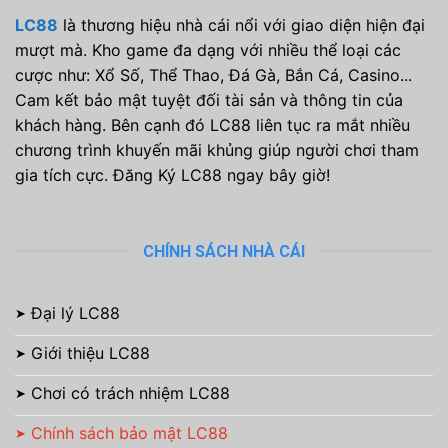
LC88
là thương hiệu nhà cái nổi với giao diện hiện đại
mượt mà. Kho game đa dạng với nhiều thể loại các
cược như: Xổ Số, Thể Thao, Đá Gà, Bắn Cá, Casino...
Cam kết bảo mật tuyệt đối tài sản và thông tin của
khách hàng. Bên cạnh đó LC88 liên tục ra mắt nhiều
chương trình khuyến mãi khủng giúp người chơi tham
gia tích cực. Đăng Ký LC88 ngay bây giờ!
CHÍNH SÁCH NHÀ CÁI
Đại lý LC88
Giới thiệu LC88
Chơi có trách nhiệm LC88
Chính sách bảo mật LC88