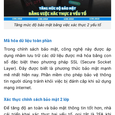
Tăng mức độ bảo mật bằng việc xác thực 2 yếu tố
Mã hóa dữ liệu toàn phần
Trong chính sách bảo mật, công nghệ này được áp
dụng nhằm lưu trữ các dữ liệu được mã hóa bằng con
số đặc biệt theo phương pháp SSL (Secure Socket
Layer). Đây được biết là phương thức bảo mật mạnh
mẽ nhất hiện nay. Phần mềm cho phép bảo vệ thông
tin người dùng tránh khỏi việc bị đánh cắp khi sử dụng
mạng internet.
Xác thực chính sách bảo mật 2 lớp
Để tăng độ an toàn và bảo mật thông tin tốt hơn, nhà
cái triển khai xác thực hai yếu tố, gọi tắt là 2FA khi